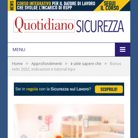
MENU
»
»
»
Home
Approfondimenti
è utile sapere che
Bonus
nido 2022, indicazioni e tutorial Inps