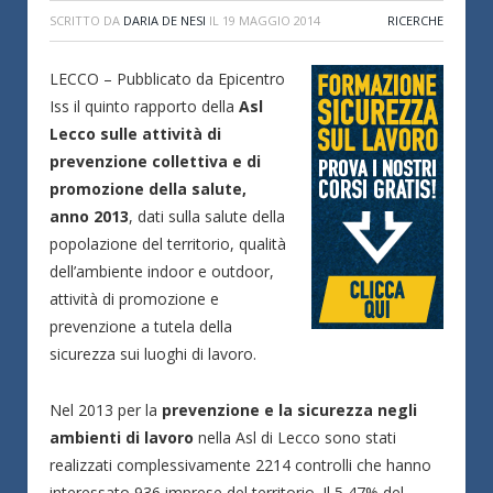
SCRITTO DA
DARIA DE NESI
IL
19 MAGGIO 2014
RICERCHE
LECCO – Pubblicato da Epicentro
Iss il quinto rapporto della
Asl
Lecco
sulle attività di
prevenzione collettiva e di
promozione della salute,
anno 2013
,
dati sulla salute della
popolazione del territorio, qualità
dell’ambiente indoor e outdoor,
attività di promozione e
prevenzione a tutela della
sicurezza sui luoghi di lavoro.
Nel 2013 per la
prevenzione e la sicurezza negli
ambienti di lavoro
nella Asl di Lecco sono stati
realizzati complessivamente 2214 controlli che hanno
interessato 936 imprese del territorio. Il 5,47% del