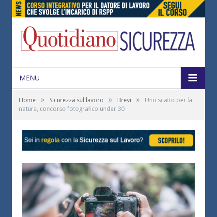
MENU
»
»
»
Home
Sicurezza sul lavoro
Brevi
Uno scatto per la
natura, concorso fotografico under 30