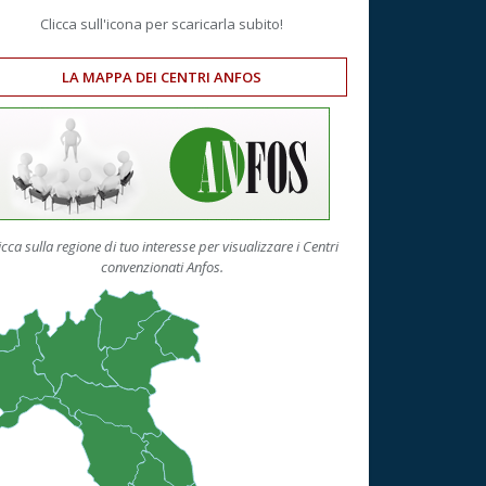
Clicca sull'icona per scaricarla subito!
LA MAPPA DEI CENTRI ANFOS
icca sulla regione di tuo interesse per visualizzare i Centri
convenzionati Anfos.