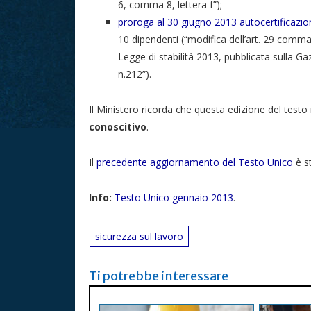
6, comma 8, lettera f”);
proroga al 30 giugno 2013 autocertificazion
10 dipendenti (“modifica dell’art. 29 comm
Legge di stabilità 2013, pubblicata sulla G
n.212”).
Il Ministero ricorda che questa edizione del testo 
conoscitivo
.
Il
precedente aggiornamento del Testo Unico
è s
Info:
Testo Unico gennaio 2013
.
sicurezza sul lavoro
Ti potrebbe interessare