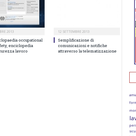
BRE 2013
12 SETTEMBRE 2013
clopaedia occupational
Semplificazione di
fety, enciclopedia
comunicazioni e notifiche
icurezza lavoro
attraverso la telematizzazione
ami
for
mor
la
per
sicu