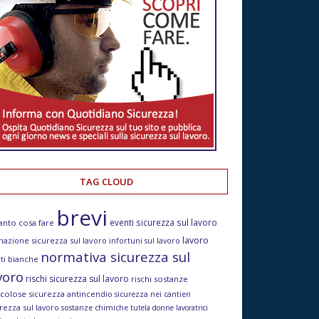
TAG CLOUD
brevi
eventi sicurezza sul lavoro
anto cosa fare
lavoro
mazione sicurezza sul lavoro
infortuni sul lavoro
normativa sicurezza sul
ti bianche
voro
rischi sicurezza sul lavoro
rischi sostanze
icolose
sicurezza antincendio
sicurezza nei cantieri
rezza sul lavoro
sostanze chimiche
tutela donne lavoratrici