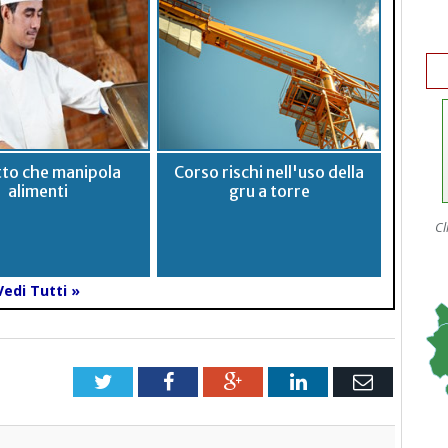
to che manipola
Corso rischi nell'uso della
alimenti
gru a torre
Cl
Vedi Tutti »
Twitter
Facebook
Google+
LinkedIn
Email