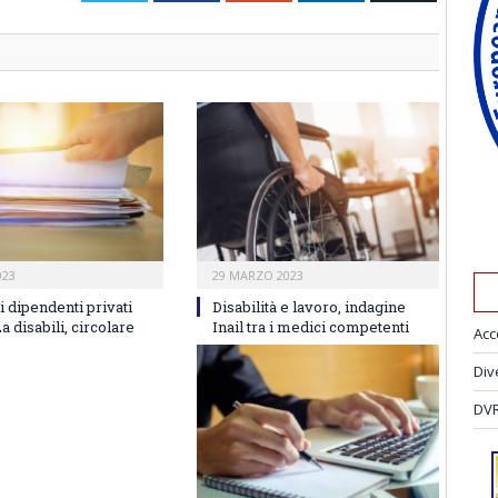
023
29 MARZO 2023
 dipendenti privati
Disabilità e lavoro, indagine
a disabili, circolare
Inail tra i medici competenti
Acc
Div
DVR