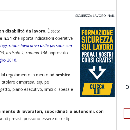
SICUREZZA LAVORO INAIL
n disabilità da lavoro
. È stata
e n.51
che riporta indicazioni operative
ntegrazione lavorativa delle persone con
90, articolo 1, comma 166
approvato
glio 2016
.
o dal regolamento in merito ad
ambito
el titolare d’impresa, équipe
Q
etto, piano esecutivo, limiti di spesa e
rimento di lavoratori, subordinati o autonomi, con
rventi previsti possono essere di tre tipi: