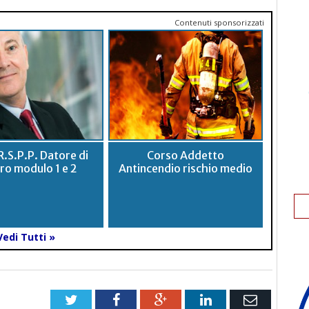
Contenuti sponsorizzati
R.S.P.P. Datore di
Corso Addetto
ro modulo 1 e 2
Antincendio rischio medio
Vedi Tutti »
Twitter
Facebook
Google+
LinkedIn
Email