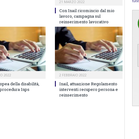
tute
21 MARZO 2022
Con Inail ricomincio dal mio
lavoro, campagna sul
reinserimento lavorativo
IO 2022
2 FEBBRAIO 2022
opea della disabilità,
Inail, attuazione Regolamento
 procedura Inps
interventi recupero persona e
reinserimento