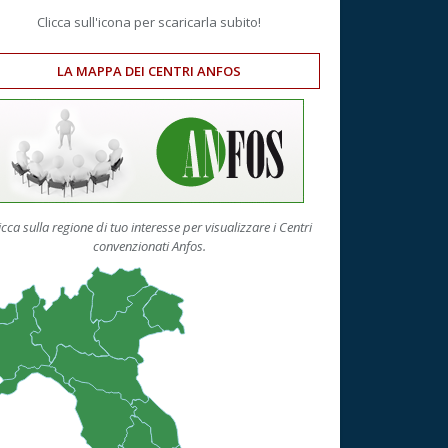
Clicca sull'icona per scaricarla subito!
LA MAPPA DEI CENTRI ANFOS
icca sulla regione di tuo interesse per visualizzare i Centri
convenzionati Anfos.