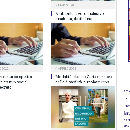
7 MARZO 2023
Ambiente lavoro inclusivo,
disabilità, diritti, Inail
 2022
4 APRILE 2022
i disturbo spettro
Modalità rilascio Carta europea
in startup sociali,
della disabilità, circolare Inps
decreto
ami
for
mor
la
per
sicu