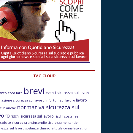
TAG CLOUD
brevi
eventi sicurezza sul lavoro
anto cosa fare
lavoro
mazione sicurezza sul lavoro
infortuni sul lavoro
normativa sicurezza sul
ti bianche
voro
rischi sicurezza sul lavoro
rischi sostanze
icolose
sicurezza antincendio
sicurezza nei cantieri
rezza sul lavoro
sostanze chimiche
tutela donne lavoratrici