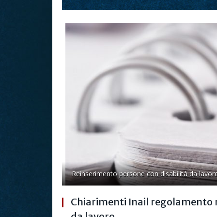
Reinserimento persone con disabilità da lavor
Chiarimenti Inail regolamento 
da lavoro