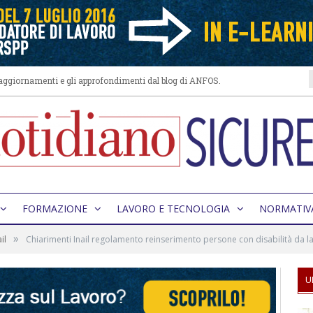
i aggiornamenti e gli approfondimenti dal blog di ANFOS.
FORMAZIONE
LAVORO E TECNOLOGIA
NORMATIV
»
il
Chiarimenti Inail regolamento reinserimento persone con disabilità da l
U