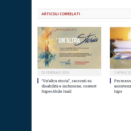
ARTICOLI CORRELATI
20 FEBBRAIO 2026
7 APRILE 2
“Un’altra storia”, racconti su
Permessi
disabilità e inclusione, contest
assistenz
SuperAbile Inail
Inps