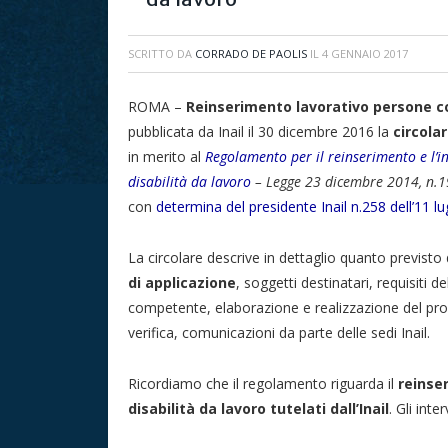
SCRITTO DA
CORRADO DE PAOLIS
IL
4 GENNAIO 2017
ROMA –
Reinserimento lavorativo persone co
pubblicata da Inail il 30 dicembre 2016 la
circolar
in merito al
Regolamento per il reinserimento e l’i
disabilità da lavoro
– Legge 23 dicembre 2014, n.1
con
determina del presidente Inail n.258 dell’11 lu
La circolare descrive in dettaglio quanto previst
di applicazione
, soggetti destinatari, requisiti d
competente, elaborazione e realizzazione del prog
verifica, comunicazioni da parte delle sedi Inail.
Ricordiamo che il regolamento riguarda il
reinse
disabilità da lavoro tutelati dall’Inail
. Gli inte