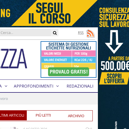
RSS
A
APPROFONDIMENTI
REDAZIONALI
avoro
LTIMI ARTICOLI
PIÙ LETTI
ARCHIVIO
6 AGOSTO 2026
0