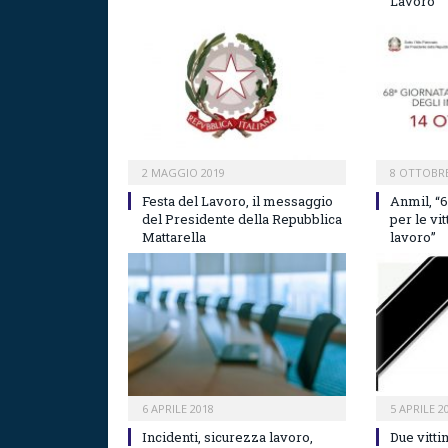
Lavoro
2 MAGGIO 2019
8 OTTOBRE
Festa del Lavoro, il messaggio
Anmil, “
del Presidente della Repubblica
per le vi
Mattarella
lavoro”
6 APRILE 2018
5 APRILE 2
Incidenti, sicurezza lavoro,
Due vitti