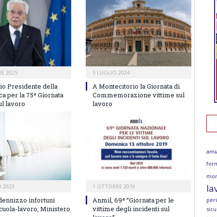
E 2025
5 LUGLIO 2024
o Presidente della
A Montecitorio la Giornata di
a per la 75ª Giornata
Commemorazione vittime sul
ul lavoro
lavoro
ami
for
mor
la
O 2023
1 OTTOBRE 2019
dennizzo infortuni
Anmil, 69ª “Giornata per le
per
cuola-lavoro, Ministero
vittime degli incidenti sul
sicu