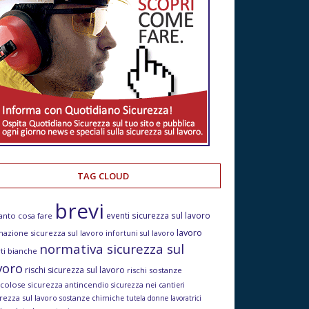
TAG CLOUD
brevi
eventi sicurezza sul lavoro
anto cosa fare
lavoro
mazione sicurezza sul lavoro
infortuni sul lavoro
normativa sicurezza sul
ti bianche
voro
rischi sicurezza sul lavoro
rischi sostanze
icolose
sicurezza antincendio
sicurezza nei cantieri
rezza sul lavoro
sostanze chimiche
tutela donne lavoratrici