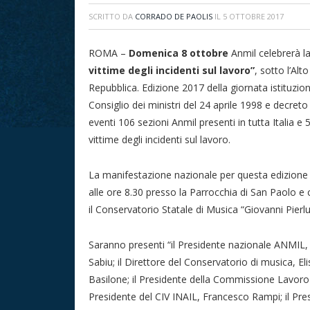
SCRITTO DA
CORRADO DE PAOLIS
IL
5 OTTOBRE 2017
ROMA –
Domenica 8 ottobre
Anmil celebrerà l
vittime degli incidenti sul lavoro”
, sotto l’Al
Repubblica. Edizione 2017 della giornata istituzio
Consiglio dei ministri del 24 aprile 1998 e decret
eventi 106 sezioni Anmil presenti in tutta Italia e 
vittime degli incidenti sul lavoro.
La manifestazione nazionale per questa edizione s
alle ore 8.30 presso la Parrocchia di San Paolo e 
il Conservatorio Statale di Musica “Giovanni Pierlu
Saranno presenti “il Presidente nazionale ANMIL, 
Sabiu; il Direttore del Conservatorio di musica, E
Basilone; il Presidente della Commissione Lavoro
Presidente del CIV INAIL, Francesco Rampi; il Pres