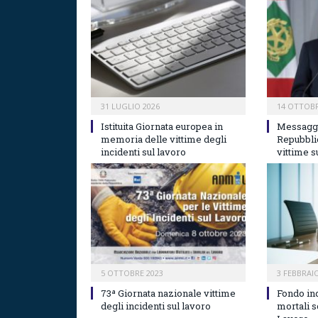
31 LUGLIO 2026
14 OTTOBR
Istituita Giornata europea in
Messaggi
memoria delle vittime degli
Repubblic
incidenti sul lavoro
vittime s
5 OTTOBRE 2023
3 FEBBRAI
73ª Giornata nazionale vittime
Fondo in
degli incidenti sul lavoro
mortali s