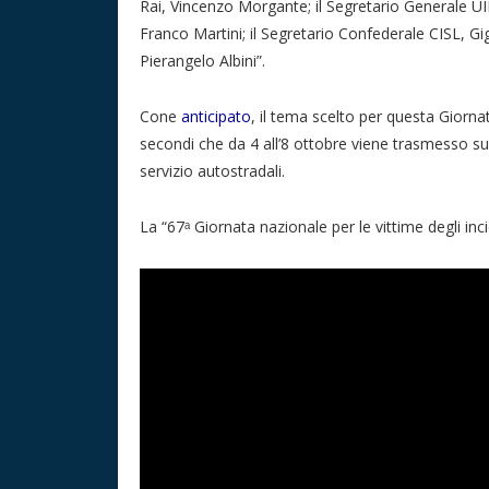
Rai, Vincenzo Morgante; il Segretario Generale UI
Franco Martini; il Segretario Confederale CISL, Gig
Pierangelo Albini”.
Cone
anticipato
, il tema scelto per questa Giorna
secondi che da 4 all’8 ottobre viene trasmesso sul
servizio autostradali.
La “67ᵃ Giornata nazionale per le vittime degli inci