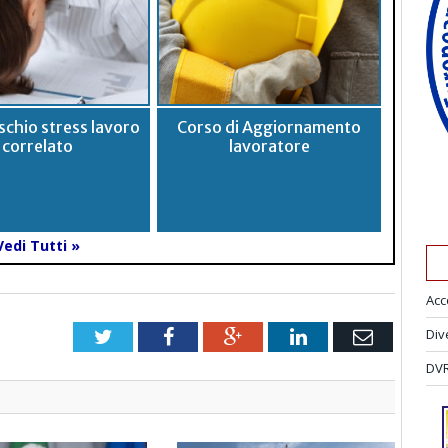
schio stress lavoro
Corso di Aggiornamento
correlato
lavoratore
Vedi Tutti »
Acc
Div
Twitter
Facebook
Google+
LinkedIn
Email
DVR