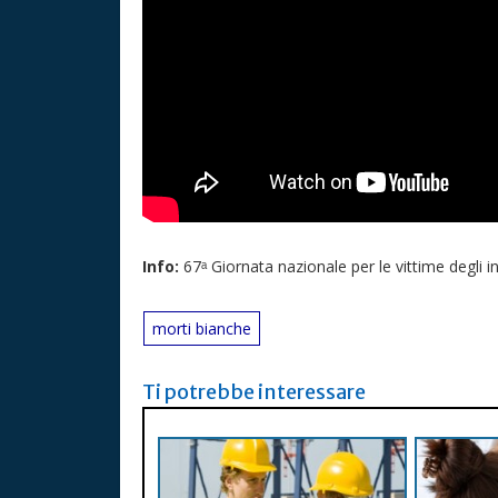
Info:
67ᵃ Giornata nazionale per le vittime degli in
morti bianche
Ti potrebbe interessare