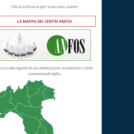
Clicca sull'icona per scaricarla subito!
LA MAPPA DEI CENTRI ANFOS
icca sulla regione di tuo interesse per visualizzare i Centri
convenzionati Anfos.