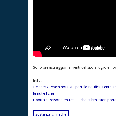
Sono previsti aggiornamenti del sito a luglio e n
Info:
Helpdesk Reach nota sul portale notifica Centri a
la nota Echa
il portale Poison Centres – Echa submission port
sostanze chimiche