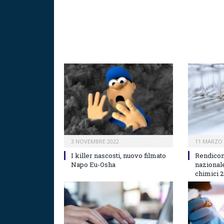
3 NOVEMBRE 2022
11 MARZO 
I killer nascosti, nuovo filmato
Rendicon
Napo Eu-Osha
nazionale
chimici 