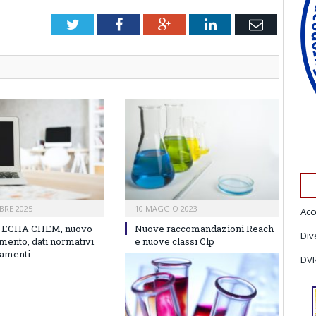
Twitter
Facebook
Google+
LinkedIn
Email
BRE 2025
10 MAGGIO 2023
Acc
e ECHA CHEM, nuovo
Nuove raccomandazioni Reach
Div
mento, dati normativi
e nuove classi Clp
lamenti
DVR