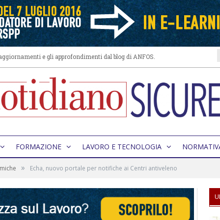
i aggiornamenti e gli approfondimenti dal blog di ANFOS.
FORMAZIONE
LAVORO E TECNOLOGIA
NORMATIV
»
imiche
Echa, nuovo portale per notifiche ai Centri antiveleno
U