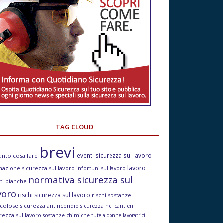
TAG CLOUD
brevi
eventi sicurezza sul lavoro
anto cosa fare
lavoro
mazione sicurezza sul lavoro
infortuni sul lavoro
normativa sicurezza sul
ti bianche
voro
rischi sicurezza sul lavoro
rischi sostanze
icolose
sicurezza antincendio
sicurezza nei cantieri
rezza sul lavoro
sostanze chimiche
tutela donne lavoratrici