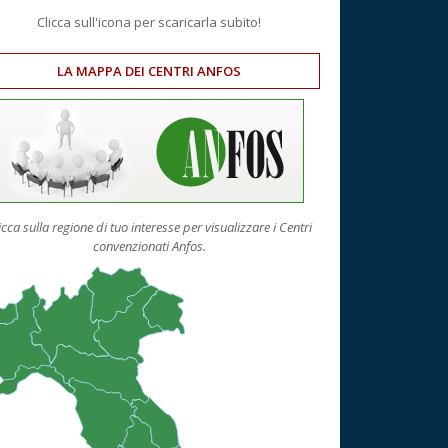
Clicca sull'icona per scaricarla subito!
LA MAPPA DEI CENTRI ANFOS
icca sulla regione di tuo interesse per visualizzare i Centri
convenzionati Anfos.