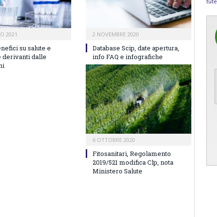
tute
IO 2021
2 NOVEMBRE 2020
enefici su salute e
Database Scip, date apertura,
 derivanti dalle
info FAQ e infografiche
ni
6 OTTOBRE 2020
Fitosanitari, Regolamento
2019/521 modifica Clp, nota
Ministero Salute