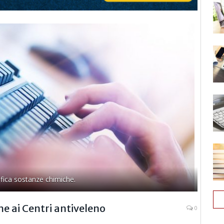
fica sostanze chimiche.
he ai Centri antiveleno
0