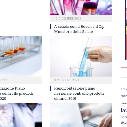
12 DICEMBRE 2022
A scuola con il Reach e il Clp,
Ministero della Salute
2022
8 OTTOBRE 2021
tazione Piano
Rendicontazione piano
ami
 controllo prodotti
nazionale controllo prodotti
for
2020
chimici 2019
mor
la
per
sicu