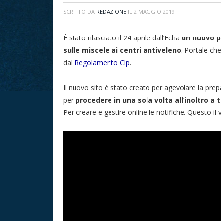
SCRITTO DA
REDAZIONE
IL
2 MAGGIO 2019
È stato rilasciato il 24 aprile dall’Echa
un nuovo po
sulle miscele ai centri antiveleno
. Portale che
dal
Regolamento Clp
.
Il nuovo sito è stato creato per agevolare la prepa
per
procedere in una sola volta all’inoltro a 
Per creare e gestire online le notifiche. Questo il v