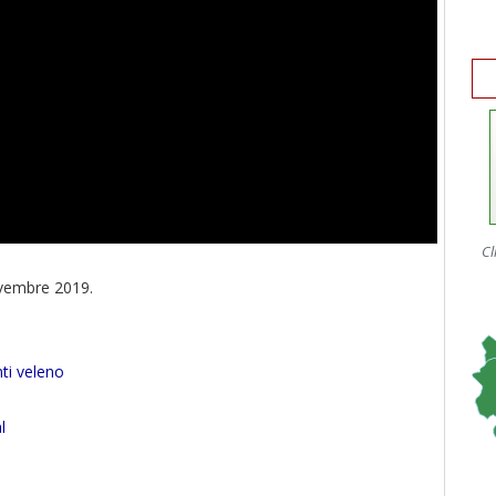
Cl
ovembre 2019.
nti veleno
al