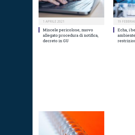
1 APRILE 2021
19 FEBBRA
Miscele pericolose, nuovo
Echa, i b
allegato procedura di notifica,
ambiente
decreto in GU
restrizio