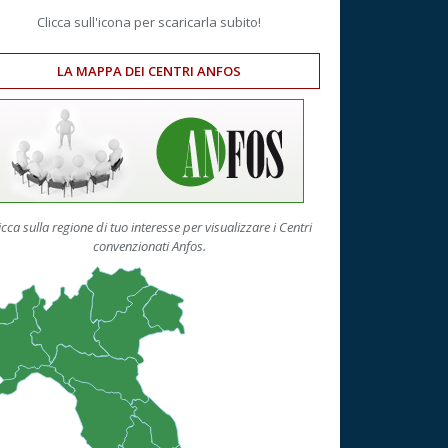
Clicca sull'icona per scaricarla subito!
LA MAPPA DEI CENTRI ANFOS
icca sulla regione di tuo interesse per visualizzare i Centri
convenzionati Anfos.