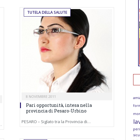
TUTELA DELLA SALUTE
8 NOVEMBRE 2011
ami
Pari opportunità, intesa nella
for
provincia di Pesaro-Urbino
mor
la
PESARO – Siglato tra la Provincia di…
…
per
sicu