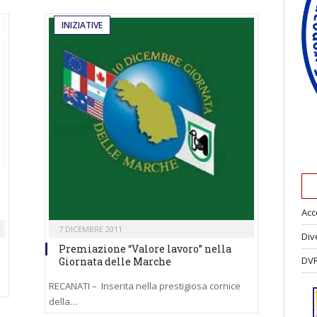
INIZIATIVE
Acc
7 DICEMBRE 2011
Div
Premiazione “Valore lavoro” nella
DVR
Giornata delle Marche
RECANATI – Inserita nella prestigiosa cornice
della…