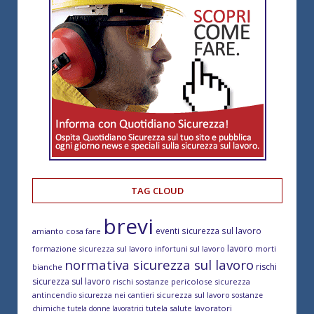
TAG CLOUD
brevi
eventi sicurezza sul lavoro
amianto cosa fare
lavoro
formazione sicurezza sul lavoro
morti
infortuni sul lavoro
normativa sicurezza sul lavoro
rischi
bianche
sicurezza sul lavoro
rischi sostanze pericolose
sicurezza
antincendio
sicurezza sul lavoro
sicurezza nei cantieri
sostanze
tutela salute lavoratori
chimiche
tutela donne lavoratrici