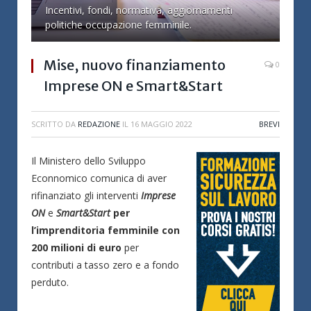
Incentivi, fondi, normativa, aggiornamenti
politiche occupazione femminile.
Mise, nuovo finanziamento
0
Imprese ON e Smart&Start
SCRITTO DA
REDAZIONE
IL
16 MAGGIO 2022
BREVI
Il Ministero dello Sviluppo
Econnomico comunica di aver
rifinanziato gli interventi
Imprese
ON
e
Smart&Start
per
l’imprenditoria femminile con
200 milioni di euro
per
contributi a tasso zero e a fondo
perduto.