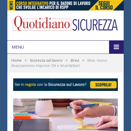
MENU
»
»
»
Home
Sicurezza sul lavoro
Brevi
Mise, nuovo
finanziamento Imprese ON e Smart&Start