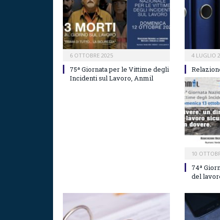
6 OTTOBRE 2025
4 LUGLIO 
75ª Giornata per le Vittime degli
Relazion
Incidenti sul Lavoro, Anmil
10 OTTOBR
74ª Giorn
del lavo