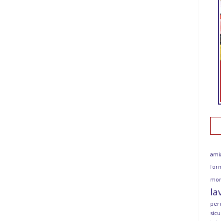
ami
for
mor
la
per
sicu