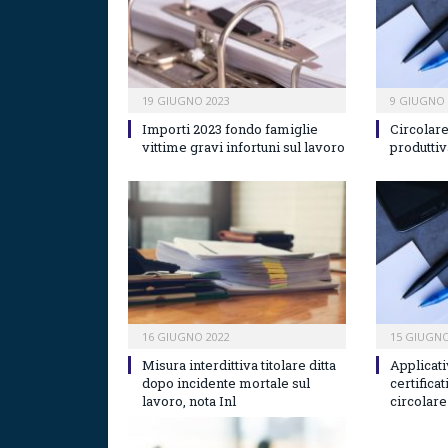
19 GIUGNO 2023
9 GIUGNO 
Importi 2023 fondo famiglie
Circolare
vittime gravi infortuni sul lavoro
produttiva
16 GIUGNO 2022
15 GIUGNO
Misura interdittiva titolare ditta
Applicati
dopo incidente mortale sul
certificat
lavoro, nota Inl
circolare