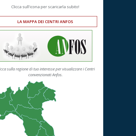
Clicca sull'icona per scaricarla subito!
LA MAPPA DEI CENTRI ANFOS
icca sulla regione di tuo interesse per visualizzare i Centri
convenzionati Anfos.