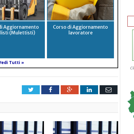
di Aggiornamento
Corso di Aggiornamento
listi (Mulettisti)
lavoratore
Vedi Tutti »
Cl
Twitter
Facebook
Google+
LinkedIn
Email