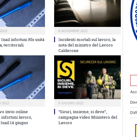
2023
8 NOVEMBRE 2022
 Inail infortuni Rls unità
Incidenti mortali sul lavoro, la
, territoriali.
nota del ministro del Lavoro
Calderone
Acc
Div
 2022
9 GIUGNO 2022
vo invio online
“Sicuri, insieme, si deve”,
DVR
i infortuni lavoro,
campagna video Ministero del
 Inail 14 giugno
Lavoro