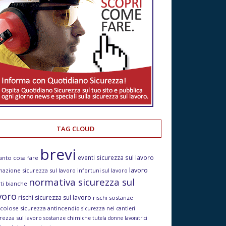
TAG CLOUD
brevi
eventi sicurezza sul lavoro
anto cosa fare
lavoro
mazione sicurezza sul lavoro
infortuni sul lavoro
normativa sicurezza sul
ti bianche
voro
rischi sicurezza sul lavoro
rischi sostanze
icolose
sicurezza antincendio
sicurezza nei cantieri
rezza sul lavoro
sostanze chimiche
tutela donne lavoratrici