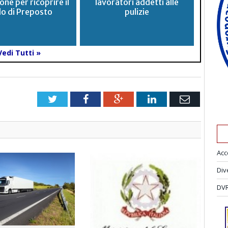
ne per ricoprire il
lavoratori addetti alle
lo di Preposto
pulizie
Vedi Tutti »
Twitter
Facebook
Google+
LinkedIn
Email
Acc
Div
DVR