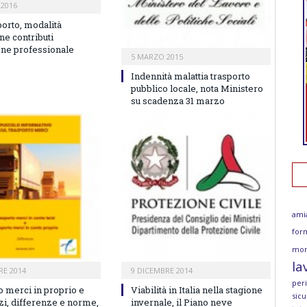
2016
porto, modalità
ne contributi
ne professionale
5 MARZO 2015
Indennità malattia trasporto
pubblico locale, nota Ministero
su scadenza 31 marzo
ami
for
mor
la
RE 2014
9 DICEMBRE 2014
per
o merci in proprio e
Viabilità in Italia nella stagione
sicu
zi, differenze e norme,
invernale, il Piano neve