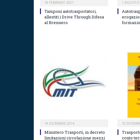
18 FEBBRAIO 2021
1 AGOSTO 
Tamponi autotrasportatori,
Autotras
allestiti i Drive Through Difesa
erogazio
al Brennero
formazio
19 DICEMBRE 2014
10 DICEMB
Ministero Trasporti, in decreto
Trasport
limitazioni circolazione mezzi
conto ter