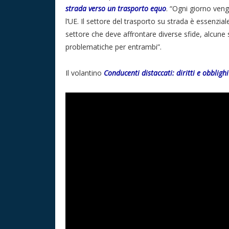
strada verso un trasporto equo
. “Ogni giorno veng
l’UE. Il settore del trasporto su strada è essenzi
settore che deve affrontare diverse sfide, alcune s
problematiche per entrambi”.
Il volantino
Conducenti distaccati: diritti e obblighi