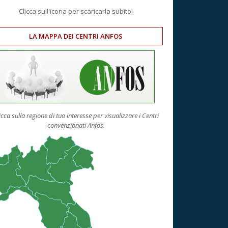
Clicca sull'icona per scaricarla subito!
LA MAPPA DEI CENTRI ANFOS
icca sulla regione di tuo interesse per visualizzare i Centri
convenzionati Anfos.