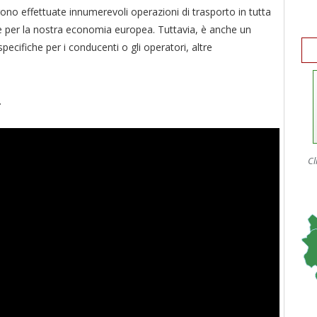
ono effettuate innumerevoli operazioni di trasporto in tutta
ale per la nostra economia europea. Tuttavia, è anche un
pecifiche per i conducenti o gli operatori, altre
.
Cl