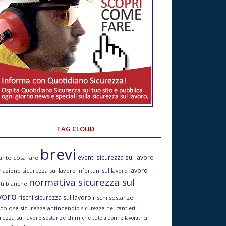
TAG CLOUD
brevi
eventi sicurezza sul lavoro
anto cosa fare
lavoro
mazione sicurezza sul lavoro
infortuni sul lavoro
normativa sicurezza sul
ti bianche
voro
rischi sicurezza sul lavoro
rischi sostanze
icolose
sicurezza antincendio
sicurezza nei cantieri
rezza sul lavoro
sostanze chimiche
tutela donne lavoratrici