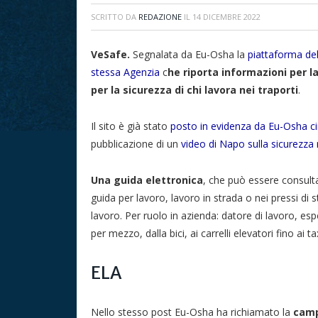
SCRITTO DA
REDAZIONE
IL
14 DICEMBRE 2022
VeSafe.
Segnalata da Eu-Osha la
piattaforma del
stessa Agenzia
c
he riporta informazioni per la
per la sicurezza di chi lavora nei traporti
.
Il sito è già stato
posto in evidenza da Eu-Osha c
pubblicazione di un
video di Napo sulla sicurezza n
Una guida elettronica
, che può essere consulta
guida per lavoro, lavoro in strada o nei pressi di 
lavoro. Per ruolo in azienda: datore di lavoro, es
per mezzo, dalla bici, ai carrelli elevatori fino ai tax
ELA
Nello stesso post Eu-Osha ha richiamato la
camp