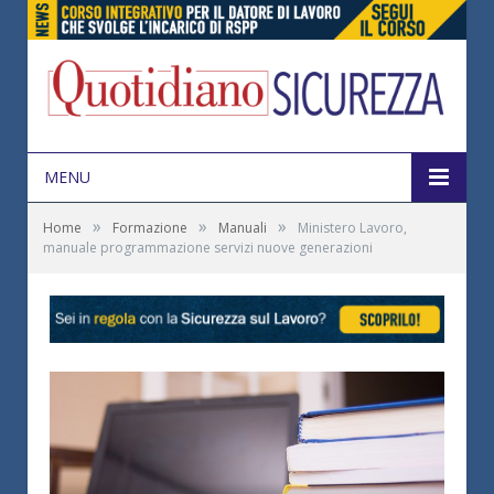
MENU
»
»
»
Home
Formazione
Manuali
Ministero Lavoro,
manuale programmazione servizi nuove generazioni