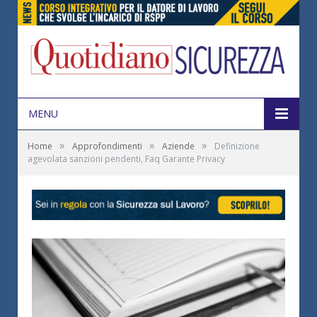
MENU
»
»
»
Home
Approfondimenti
Aziende
Definizione
agevolata sanzioni pendenti, Faq Garante Privacy