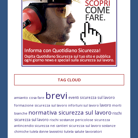
TAG CLOUD
brevi
eventi sicurezza sul lavoro
amianto cosa fare
lavoro
formazione sicurezza sul lavoro
morti
infortuni sul lavoro
normativa sicurezza sul lavoro
rischi
bianche
sicurezza sul lavoro
rischi sostanze pericolose
sicurezza
antincendio
sicurezza sul lavoro
sicurezza nei cantieri
sostanze
tutela salute lavoratori
chimiche
tutela donne lavoratrici