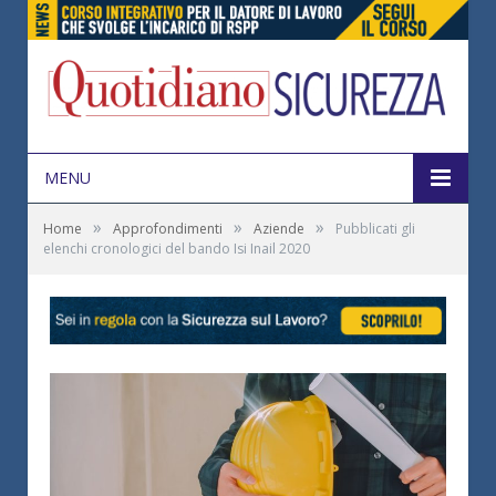
MENU
»
»
»
Home
Approfondimenti
Aziende
Pubblicati gli
elenchi cronologici del bando Isi Inail 2020