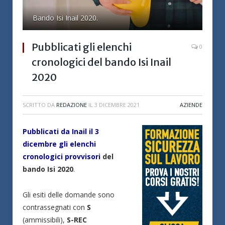
Bando Isi Inail 2020.
Pubblicati gli elenchi
0
cronologici del bando Isi Inail
2020
SCRITTO DA
REDAZIONE
IL
3 DICEMBRE 2021
AZIENDE
Pubblicati da Inail il 3
dicembre gli elenchi
cronologici provvisori
del
bando Isi 2020
.
Gli esiti delle domande sono
contrassegnati con
S
(ammissibili),
S-REC