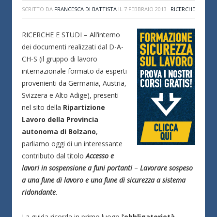
SCRITTO DA
FRANCESCA DI BATTISTA
IL
7 FEBBRAIO 2013
RICERCHE
RICERCHE E STUDI – All’interno
dei documenti realizzati dal D-A-
CH-S (il gruppo di lavoro
internazionale formato da esperti
provenienti da Germania, Austria,
Svizzera e Alto Adige), presenti
nel sito della
Ripartizione
Lavoro della Provincia
autonoma di Bolzano
,
parliamo oggi di un interessante
contributo dal titolo
Accesso e
lavori in sospensione a funi portanti
–
Lavorare sospeso
a una fune di lavoro e una fune di sicurezza a sistema
ridondante
.
La guida ricorda in primo luogo l’
obbligatorietà