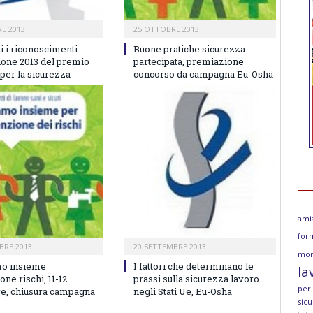
E 2013
25 OTTOBRE 2013
i i riconoscimenti
Buone pratiche sicurezza
zione 2013 del premio
partecipata, premiazione
per la sicurezza
concorso da campagna Eu-Osha
ami
for
BRE 2013
20 SETTEMBRE 2013
mor
mo insieme
I fattori che determinano le
la
ne rischi, 11-12
prassi sulla sicurezza lavoro
per
, chiusura campagna
negli Stati Ue, Eu-Osha
sicu