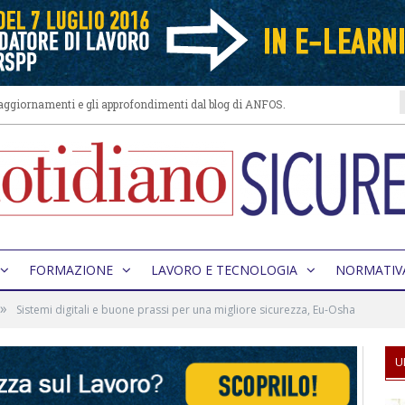
i aggiornamenti e gli approfondimenti dal blog di ANFOS.
FORMAZIONE
LAVORO E TECNOLOGIA
NORMATIV
»
Sistemi digitali e buone prassi per una migliore sicurezza, Eu-Osha
U