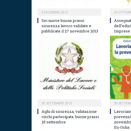
3 DICEMBRE 2013
25 OTTOBR
Sei nuove buone prassi
Assegnat
sicurezza lavoro validate e
dell’edi
pubblicate il 27 novembre 2013
Imprese 
30 SETTEMBRE 2013
30 SETTEM
Aghi di sicurezza, valutazione
Lavoria
rischi partecipata: buone prassi
prevenzio
25 settembre
novembre
Eu-Osha