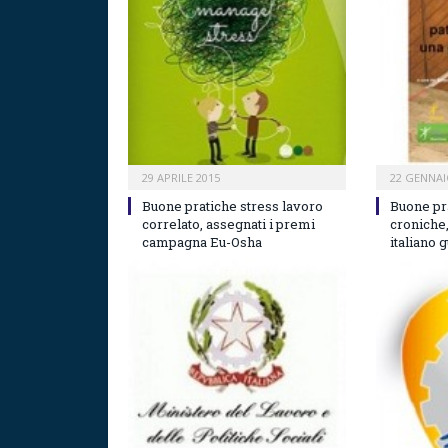
29 APRILE 2015
22 GENNAI
Buone pratiche stress lavoro
Buone pr
correlato, assegnati i premi
croniche
campagna Eu-Osha
italiano