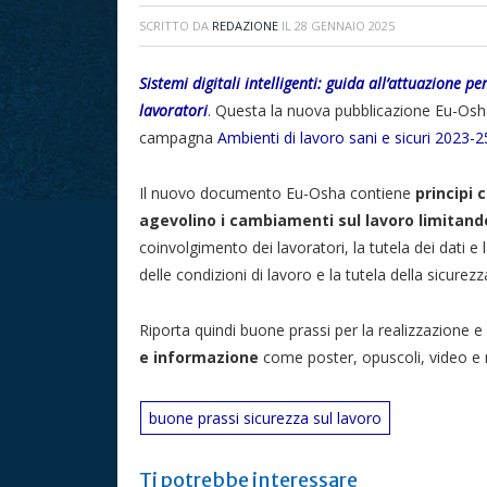
SCRITTO DA
REDAZIONE
IL
28 GENNAIO 2025
Sistemi digitali intelligenti: guida all’attuazione pe
lavoratori
. Questa la nuova pubblicazione Eu-Osh
campagna
Ambienti di lavoro sani e sicuri 2023-2
Il nuovo documento Eu-Osha contiene
principi 
agevolino i cambiamenti sul lavoro
limitando
coinvolgimento dei lavoratori, la tutela dei dati e
delle condizioni di lavoro e la tutela della sicurezz
Riporta quindi buone prassi per la realizzazione e 
e informazione
come poster, opuscoli, video e m
buone prassi sicurezza sul lavoro
Ti potrebbe interessare