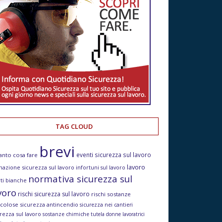
TAG CLOUD
brevi
eventi sicurezza sul lavoro
anto cosa fare
lavoro
mazione sicurezza sul lavoro
infortuni sul lavoro
normativa sicurezza sul
ti bianche
voro
rischi sicurezza sul lavoro
rischi sostanze
icolose
sicurezza antincendio
sicurezza nei cantieri
rezza sul lavoro
sostanze chimiche
tutela donne lavoratrici