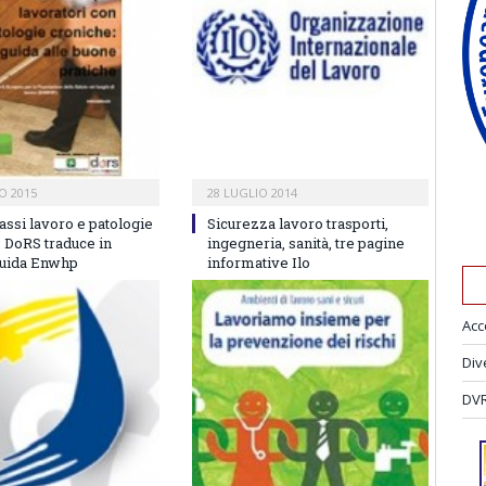
O 2015
28 LUGLIO 2014
assi lavoro e patologie
Sicurezza lavoro trasporti,
, DoRS traduce in
ingegneria, sanità, tre pagine
 guida Enwhp
informative Ilo
Acc
Div
DVR