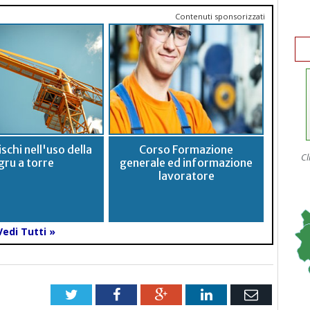
Contenuti sponsorizzati
schi nell'uso della
Corso Formazione
Cl
gru a torre
generale ed informazione
lavoratore
Vedi Tutti »
Twitter
Facebook
Google+
LinkedIn
Email