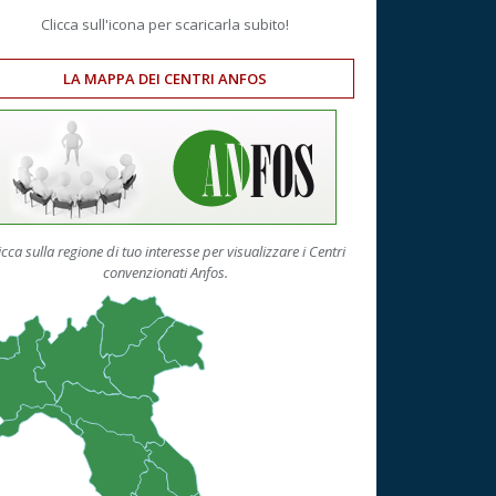
Clicca sull'icona per scaricarla subito!
LA MAPPA DEI CENTRI ANFOS
icca sulla regione di tuo interesse per visualizzare i Centri
convenzionati Anfos.