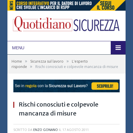
MENU
»
»
Home
Sicurezza sul lavoro
L'esperto
»
risponde
Rischi conosciuti e colpevole mancanza di misure
Rischi conosciuti e colpevole
mancanza di misure
SCRITTO DA
ENZO GONANO
IL
17 AGOSTO 2011