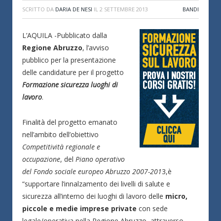
SCRITTO DA
DARIA DE NESI
IL
2 SETTEMBRE 2013
BANDI
L’AQUILA -Pubblicato dalla
Regione Abruzzo
, l’avviso
pubblico per la presentazione
delle candidature per il progetto
Formazione sicurezza luoghi di
lavoro
.
Finalità del progetto emanato
nell’ambito dell’obiettivo
Competitività regionale e
occupazione
, del
Piano operativo
del Fondo sociale europeo Abruzzo 2007-201
3,è
“supportare l’innalzamento dei livelli di salute e
sicurezza all’interno dei luoghi di lavoro delle
micro,
piccole e medie imprese private
con sede
legale/operativa nella Regione Abruzzo, attraverso