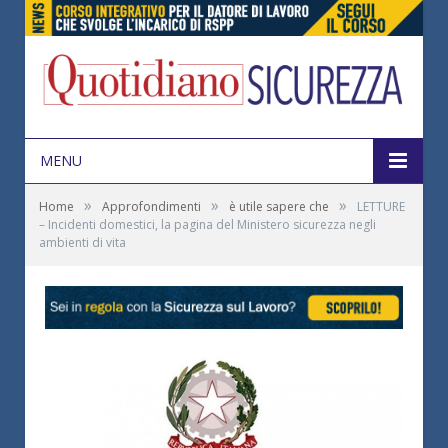
MENU
»
»
»
Home
Approfondimenti
è utile sapere che
LETTURE
– Incidenti domestici, la pagina del Ministero sicurezza negli
ambienti di vita