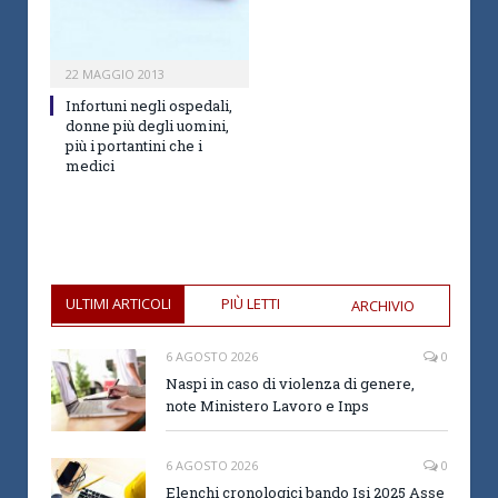
22 MAGGIO 2013
Infortuni negli ospedali,
donne più degli uomini,
più i portantini che i
medici
ULTIMI ARTICOLI
PIÙ LETTI
ARCHIVIO
6 AGOSTO 2026
0
Naspi in caso di violenza di genere,
note Ministero Lavoro e Inps
6 AGOSTO 2026
0
Elenchi cronologici bando Isi 2025 Asse