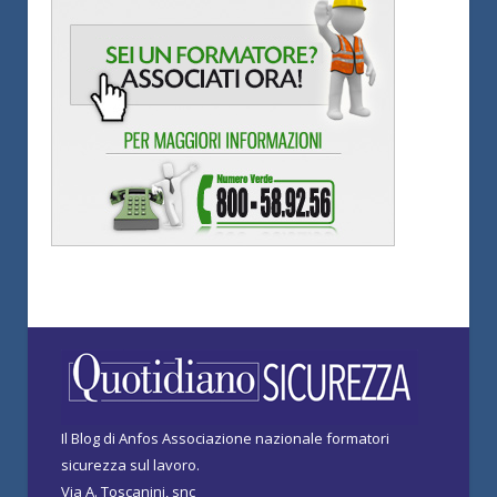
Il Blog di Anfos Associazione nazionale formatori
sicurezza sul lavoro.
Via A. Toscanini, snc