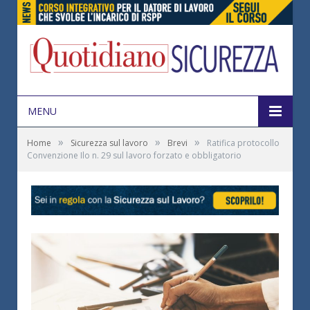
MENU
»
»
»
Home
Sicurezza sul lavoro
Brevi
Ratifica protocollo
Convenzione Ilo n. 29 sul lavoro forzato e obbligatorio