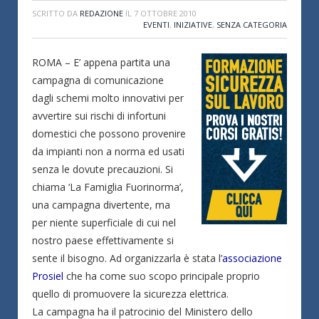
SCRITTO DA
REDAZIONE
IL
7 OTTOBRE 2010
EVENTI
,
INIZIATIVE
,
SENZA CATEGORIA
ROMA – E’ appena partita una
campagna di comunicazione
dagli schemi molto innovativi per
avvertire sui rischi di infortuni
domestici che possono provenire
da impianti non a norma ed usati
senza le dovute precauzioni. Si
chiama ‘La Famiglia Fuorinorma’,
una campagna divertente, ma
per niente superficiale di cui nel
nostro paese effettivamente si
sente il bisogno. Ad organizzarla è stata l’
associazione
Prosiel
che ha come suo scopo principale proprio
quello di promuovere la sicurezza elettrica.
La campagna ha il patrocinio del Ministero dello