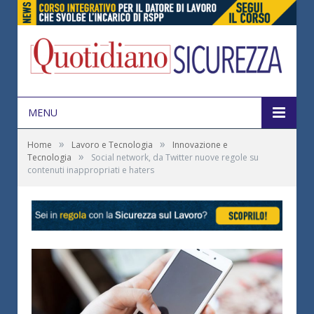
MENU
»
»
Home
Lavoro e Tecnologia
Innovazione e
»
Tecnologia
Social network, da Twitter nuove regole su
contenuti inappropriati e haters