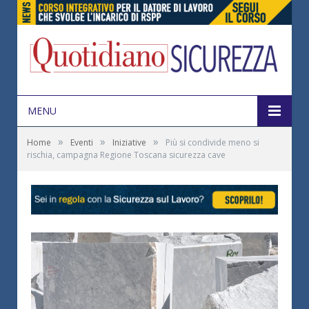
MENU
»
»
»
Home
Eventi
Iniziative
Più si condivide meno si
rischia, campagna Regione Toscana sicurezza cave