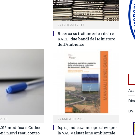
27 GIUGNO 2017
Ricerca su trattamento rifiuti e
RAEE, due bandi del Ministero
dell’Ambiente
Acc
Div
DVR
2015
27 MAGGIO 2015
2015 modifica il Codice
Ispra, indicazioni operative per
n i nuovi reati contro
la VAS Valutazione ambientale