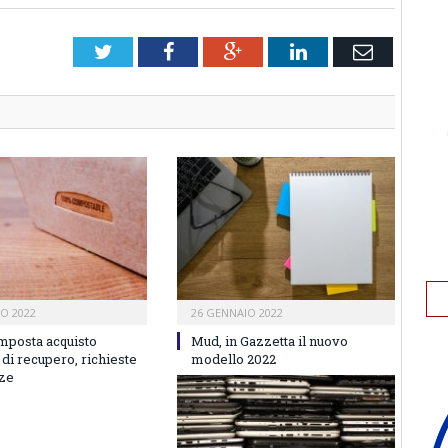
Twitter
Facebook
Google+
LinkedIn
Email
IO 2022
26 GENNAIO 2022
imposta acquisto
Mud, in Gazzetta il nuovo
 di recupero, richieste
modello 2022
nze