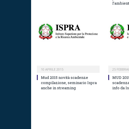
l’ambien
10 APRILE 2015
25 FEBBRA
Mud 2015 novità scadenze
MUD 2015,
compilazione, seminario Ispra
scadenza 
anche in streaming
info da I