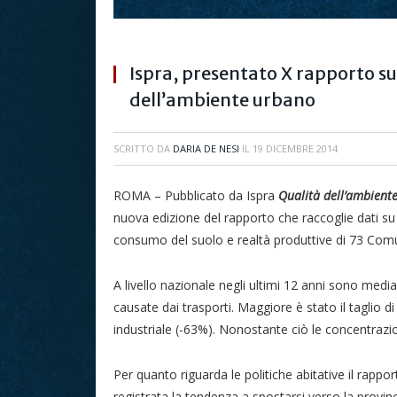
Ispra, presentato X rapporto su
dell’ambiente urbano
SCRITTO DA
DARIA DE NESI
IL
19 DICEMBRE 2014
ROMA – Pubblicato da Ispra
Qualità dell’ambient
nuova edizione del rapporto che raccoglie dati su t
consumo del suolo e realtà produttive di 73 Com
A livello nazionale negli ultimi 12 anni sono med
causate dai trasporti. Maggiore è stato il taglio d
industriale (-63%). Nonostante ciò le concentraz
Per quanto riguarda le politiche abitative il rappo
registrata la tendenza a spostarsi verso la provinci