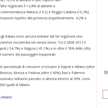
tto registrare il +2,8% di abitanti a
In controtendenza Matera (+3,5) e Reggio Calabria (+0,3%)
azione rispetto alla provincia (rispettivamente -4,2% e
degli italiani sono ancora lontane dal far registrare una
arenze riscontrata nei servizi stessi. Tra il 2008-2012 è
poli (-54,7%) e Ragusa (-41,1%) e in oltre il 76% delle città
del numero dei passeggeri trasportati.
lte percentuali di consumo si trovano a Napoli e Milano (oltre
Q
 Brescia, Monza e Padova (oltre il 40%) Bari e Palermo
consumato nell’anno passato si attesta intorno al 30%. Sono
000 quelli di Milano.
 urbano