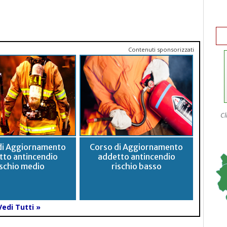
Contenuti sponsorizzati
Cl
di Aggiornamento
Corso di Aggiornamento
tto antincendio
addetto antincendio
ischio medio
rischio basso
Vedi Tutti »