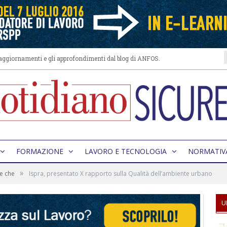
i aggiornamenti e gli approfondimenti dal blog di ANFOS.
FORMAZIONE
LAVORO E TECNOLOGIA
NORMATIV
»
re che
Ispra, presentato X rapporto sulla Qualità dell’ambiente urbano
U