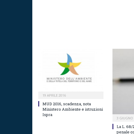
19 APRILE 2016
MUD 2016, scadenza, nota
Ministero Ambiente e istruzioni
Ispra
3 GIUGNO 
La L. 68/
penale co