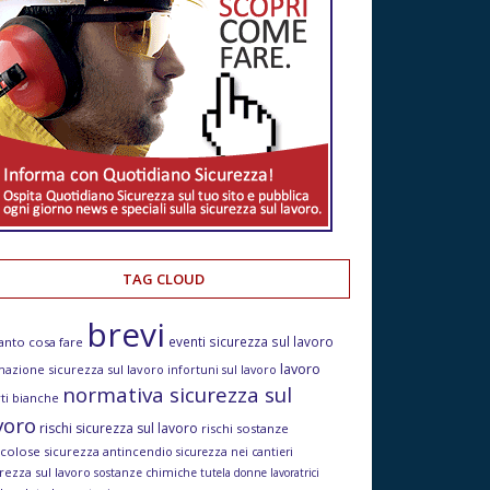
TAG CLOUD
brevi
eventi sicurezza sul lavoro
anto cosa fare
lavoro
mazione sicurezza sul lavoro
infortuni sul lavoro
normativa sicurezza sul
ti bianche
voro
rischi sicurezza sul lavoro
rischi sostanze
icolose
sicurezza antincendio
sicurezza nei cantieri
rezza sul lavoro
sostanze chimiche
tutela donne lavoratrici