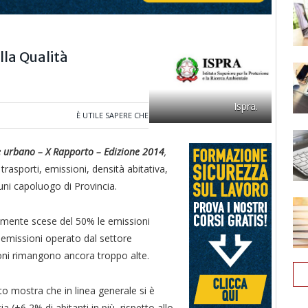
lla Qualità
Ispra.
È UTILE SAPERE CHE
e urbano – X Rapporto – Edizione 2014
,
rasporti, emissioni, densità abitativa,
uni capoluogo di Provincia.
iamente scese del 50% le emissioni
i emissioni operato dal settore
ioni rimangono ancora troppo alte.
rto mostra che in linea generale si è
a (+6,2% di abitanti in più, rispetto allo