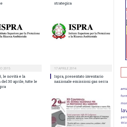
te
strategica
IO 2015
17 APRILE 2014
 le novità e la
Ispra, presentato inventario
del 30 aprile, tutte le
nazionale emissioni gas serra
spra
ami
for
mor
la
per
sicu