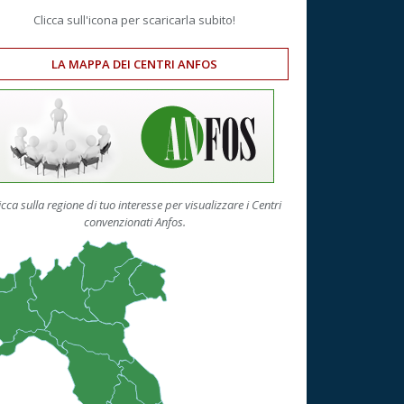
Clicca sull'icona per scaricarla subito!
LA MAPPA DEI CENTRI ANFOS
icca sulla regione di tuo interesse per visualizzare i Centri
convenzionati Anfos.