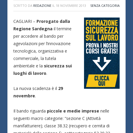
SCRITTO DA
REDAZIONE
IL
18 NOVEMBRE 2013
SENZA CATEGORIA
CAGLIARI –
Prorogato dalla
Regione Sardegna
il termine
per accedere al bando per
agevolazioni per l’innovazione
tecnologica, organizzativa e
commerciale, la tutela
ambientale e la
sicurezza sui
luoghi di lavoro
.
La nuova scadenza è il
29
novembre
.
Il bando riguarda
piccole e medie imprese
nelle
seguenti macro categorie: “sezione C (Attività
manifatturiere); classe 38.32 (recupero e cernita di