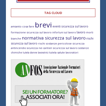
TAG CLOUD
brevi
eventi sicurezza sul lavoro
amianto cosa fare
lavoro
formazione sicurezza sul lavoro
morti
infortuni sul lavoro
normativa sicurezza sul lavoro
rischi
bianche
sicurezza sul lavoro
rischi sostanze pericolose
sicurezza
antincendio
sicurezza sul lavoro
sicurezza nei cantieri
sostanze
tutela salute lavoratori
chimiche
tutela donne lavoratrici