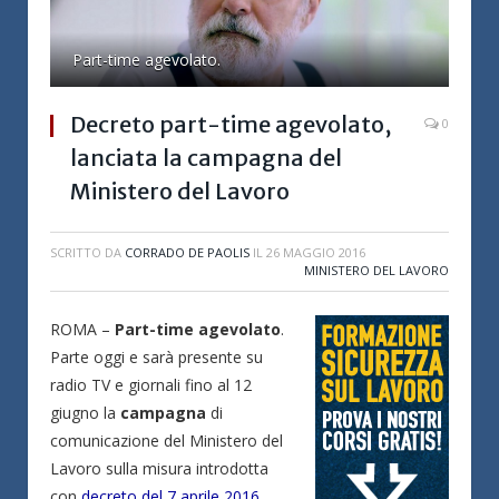
Part-time agevolato.
Decreto part-time agevolato,
0
lanciata la campagna del
Ministero del Lavoro
SCRITTO DA
CORRADO DE PAOLIS
IL
26 MAGGIO 2016
MINISTERO DEL LAVORO
ROMA –
Part-time agevolato
.
Parte oggi e sarà presente su
radio TV e giornali fino al 12
giugno la
campagna
di
comunicazione del Ministero del
Lavoro sulla misura introdotta
con
decreto del 7 aprile 2016