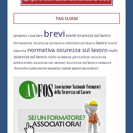
TAG CLOUD
brevi
eventi sicurezza sul lavoro
amianto cosa fare
lavoro
formazione sicurezza sul lavoro
morti
infortuni sul lavoro
normativa sicurezza sul lavoro
rischi
bianche
sicurezza sul lavoro
rischi sostanze pericolose
sicurezza
antincendio
sicurezza sul lavoro
sicurezza nei cantieri
sostanze
tutela salute lavoratori
chimiche
tutela donne lavoratrici