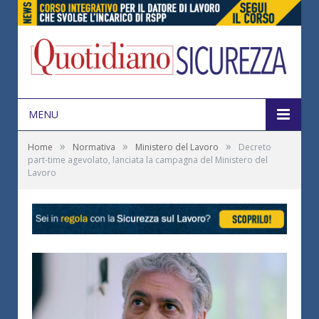
MENU
»
»
»
Home
Normativa
Ministero del Lavoro
Decreto
part-time agevolato, lanciata la campagna del Ministero del
Lavoro