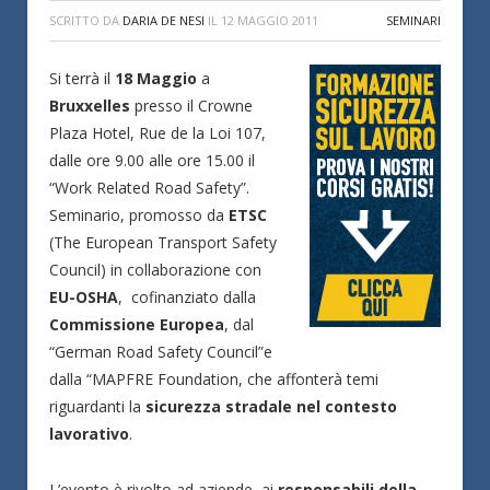
SCRITTO DA
DARIA DE NESI
IL
12 MAGGIO 2011
SEMINARI
Si terrà il
18 Maggio
a
Bruxxelles
presso il Crowne
Plaza Hotel, Rue de la Loi 107,
dalle ore 9.00 alle ore 15.00 il
“Work Related Road Safety”.
Seminario, promosso da
ETSC
(The European Transport Safety
Council) in collaborazione con
EU-OSHA
, cofinanziato dalla
Commissione Europea
, dal
“German Road Safety Council”e
dalla “MAPFRE Foundation, che affonterà temi
riguardanti la
sicurezza stradale nel contesto
lavorativo
.
L’evento è rivolto ad aziende, ai
responsabili della