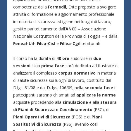
competenze dalla
Formedil
, Ente preposto a svolgere
attività di formazione e aggiornamento professionale
in materia di sicurezza ed igiene nei luoghi di lavoro,
gestito pariteticamente dall’
ANCE
– Associazione
Nazionale Costruttori della Provincia di Foggia – e dalla
Feneal-Uil- Filca-Cisl
e
Fillea-Cgil
territoriali.
Il corso ha la durata di
40 ore
suddivise in
due
sessioni
. Una
prima fase
sarà dedicata ad illustrare e
analizzare il complesso
corpus normativo
in materia
di salute sicurezza sui luoghi di lavoro, costituito dal
D.lgs. 81/08 e dal D. lgs. 106/09; nella
seconda fase
i
partecipanti saranno chiamati ad
applicare le norme
acquisite procedendo alla
simulazione
e alla
stesura
di Piani di Sicurezza e Coordinamento
(PSC), di
Piani Operativi di Sicurezza
(POS) e di
Piani
Sostitutivi di Sicurezza
(PSS), avendo così