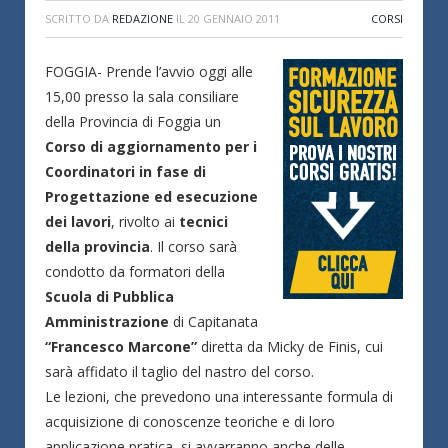
SCRITTO DA
REDAZIONE
IL
20 GENNAIO 2011
CORSI
FOGGIA- Prende l’avvio oggi alle
15,00 presso la sala consiliare
della Provincia di Foggia un
Corso di aggiornamento per i
Coordinatori in fase di
Progettazione ed esecuzione
dei lavori
, rivolto ai
tecnici
della provincia
. Il corso sarà
condotto da formatori della
Scuola di Pubblica
Amministrazione
di Capitanata
“Francesco Marcone”
diretta da Micky de Finis, cui
sarà affidato il taglio del nastro del corso.
Le lezioni, che prevedono una interessante formula di
acquisizione di conoscenze teoriche e di loro
applicazione pratica, si avvarranno anche delle