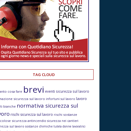
TAG CLOUD
brevi
eventi sicurezza sul lavoro
anto cosa fare
lavoro
mazione sicurezza sul lavoro
infortuni sul lavoro
normativa sicurezza sul
ti bianche
voro
rischi sicurezza sul lavoro
rischi sostanze
icolose
sicurezza antincendio
sicurezza nei cantieri
rezza sul lavoro
sostanze chimiche
tutela donne lavoratrici