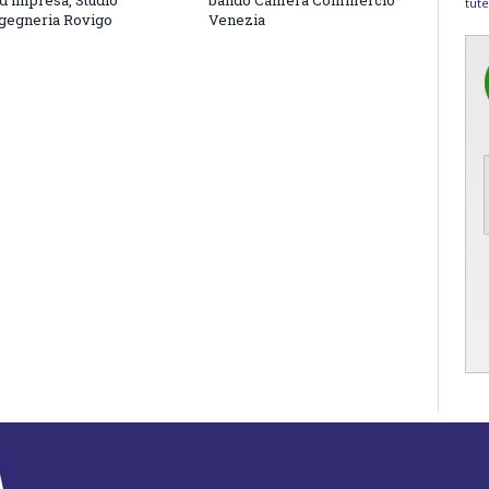
d’impresa, Studio
bando Camera Commercio
tute
ngegneria Rovigo
Venezia