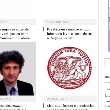
 2013
16 MAGGIO 2013
a imprese agricole,
Prestazioni sanitarie e dopo
ovani, quattro bandi
infortunio lavoro, accordo Inail
Commercio Padova
e Regione Veneto
ami
for
mor
la
RE 2012
20 LUGLIO 2012
per
ne sicurezza e
Sicurezza lavoro e antisismica,
sicu