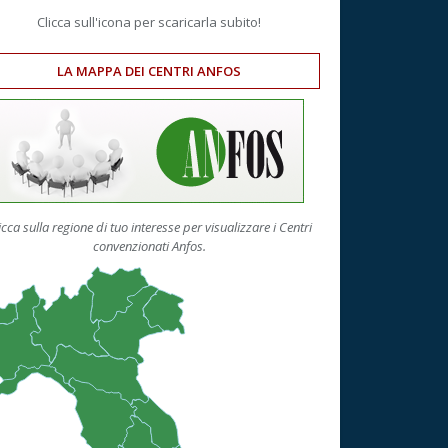
Clicca sull'icona per scaricarla subito!
LA MAPPA DEI CENTRI ANFOS
icca sulla regione di tuo interesse per visualizzare i Centri
convenzionati Anfos.