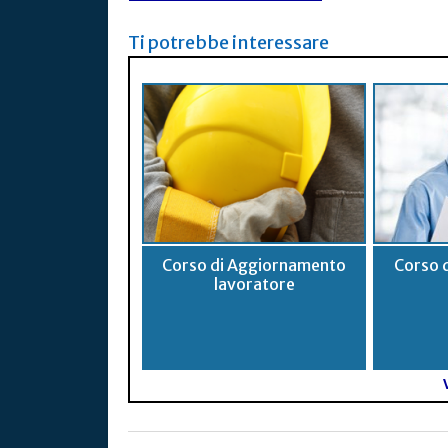
Ti potrebbe interessare
Corso di Aggiornamento
Corso 
lavoratore