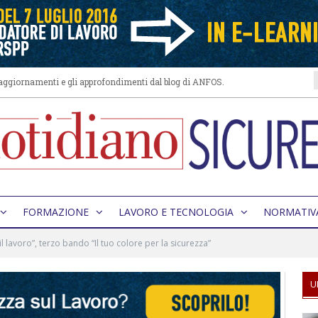
i aggiornamenti e gli approfondimenti dal blog di ANFOS.
FORMAZIONE
LAVORO E TECNOLOGIA
NORMATIV
l lavoro”, terzo bando “Il tuo colore per la sicurezza”
U