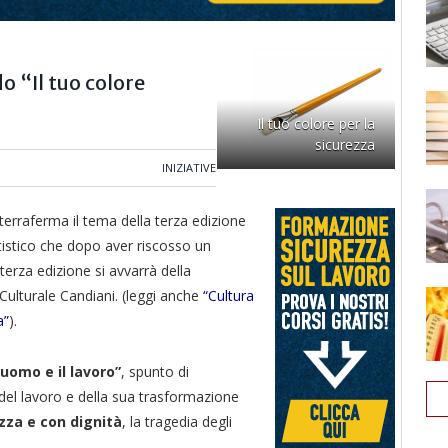
o “Il tuo colore
Il tuo colore per la
sicurezza
INIZIATIVE
rraferma il tema della terza edizione
tistico che dopo aver riscosso un
erza edizione si avvarrà della
 Culturale Candiani. (leggi anche
“Cultura
a”
).
’uomo e il lavoro”
, spunto di
i del lavoro e della sua trasformazione
ezza e con dignità
, la tragedia degli