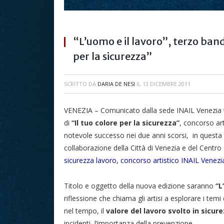
“L’uomo e il lavoro”, terzo band
per la sicurezza”
SCRITTO DA
DARIA DE NESI
IL
13 DICEMBRE 2011
VENEZIA – Comunicato dalla sede INAIL Venezia te
di
“Il tuo colore per la sicurezza”
, concorso ar
notevole successo nei due anni scorsi, in questa t
collaborazione della Città di Venezia e del Centro
sicurezza lavoro, concorso artistico INAIL Venezi
Titolo e oggetto della nuova edizione saranno
“L
riflessione che chiama gli artisi a esplorare i tem
nel tempo, il
valore del lavoro svolto in sicur
incidenti, l’importanza della prevenzione.