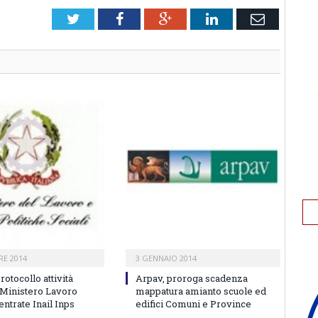
Twitter
Facebook
Google+
LinkedIn
Email
RE 2014
3 GENNAIO 2014
rotocollo attività
Arpav, proroga scadenza
a Ministero Lavoro
mappatura amianto scuole ed
ntrate Inail Inps
edifici Comuni e Province