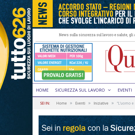
News sulla sicurezza sul lavoro e salute, gl
HOME
SICUREZZA SUL LAVORO
EVENTI
»
»
»
SEI IN:
Home
Eventi
Iniziative
“L’uomo e i