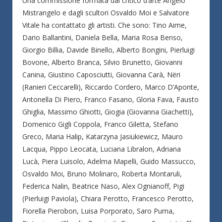
Una commissione formata dal critico d’arte Angelo
Mistrangelo e dagli scultori Osvaldo Moi e Salvatore
Vitale ha contattato gli artisti. Che sono: Tino Aime,
Dario Ballantini, Daniela Bella, Maria Rosa Benso,
Giorgio Billia, Davide Binello, Alberto Bongini, Pierluigi
Bovone, Alberto Branca, Silvio Brunetto, Giovanni
Canina, Giustino Caposciutti, Giovanna Carà, Nëri
(Ranieri Ceccarelli), Riccardo Cordero, Marco D’Aponte,
Antonella Di Piero, Franco Fasano, Gloria Fava, Fausto
Ghiglia, Massimo Ghiotti, Giogia (Giovanna Giachetti),
Domenico Gigli Coppola, Franco Giletta, Stefano
Greco, Maria Halip, Katarzyna Jasiukiewicz, Mauro
Lacqua, Pippo Leocata, Luciana Libralon, Adriana
Lucà, Piera Luisolo, Adelma Mapelli, Guido Massucco,
Osvaldo Moi, Bruno Molinaro, Roberta Montaruli,
Federica Nalin, Beatrice Naso, Alex Ognianoff, Pigi
(Pierluigi Paviola), Chiara Perotto, Francesco Perotto,
Fiorella Pierobon, Luisa Porporato, Saro Puma,