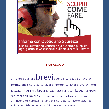
TAG CLOUD
brevi
eventi sicurezza sul lavoro
amianto cosa fare
lavoro
formazione sicurezza sul lavoro
morti
infortuni sul lavoro
normativa sicurezza sul lavoro
rischi
bianche
sicurezza sul lavoro
rischi sostanze pericolose
sicurezza
antincendio
sicurezza sul lavoro
sicurezza nei cantieri
sostanze
tutela salute lavoratori
chimiche
tutela donne lavoratrici