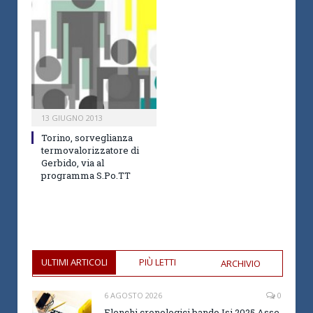
13 GIUGNO 2013
Torino, sorveglianza
termovalorizzatore di
Gerbido, via al
programma S.Po.TT
ULTIMI ARTICOLI
PIÙ LETTI
ARCHIVIO
6 AGOSTO 2026
0
Elenchi cronologici bando Isi 2025 Asse