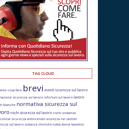
TAG CLOUD
brevi
eventi sicurezza sul lavoro
anto cosa fare
lavoro
mazione sicurezza sul lavoro
infortuni sul lavoro
normativa sicurezza sul
ti bianche
voro
rischi sicurezza sul lavoro
rischi sostanze
icolose
sicurezza antincendio
sicurezza nei cantieri
rezza sul lavoro
sostanze chimiche
tutela donne lavoratrici