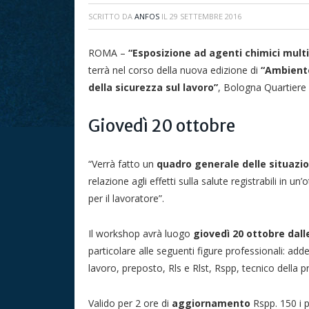
SCRITTO DA
ANFOS
IL
29 SETTEMBRE 2016
ROMA –
“Esposizione ad agenti chimici multi
terrà nel corso della nuova edizione di
“Ambiente
della sicurezza sul lavoro”
, Bologna Quartiere 
Giovedì 20 ottobre
“Verrà fatto un
quadro generale delle situazion
relazione agli effetti sulla salute registrabili in un
per il lavoratore”.
Il workshop avrà luogo
giovedì 20 ottobre dalle
particolare alle seguenti figure professionali: add
lavoro, preposto, Rls e Rlst, Rspp, tecnico della 
Valido per 2 ore di
aggiornamento
Rspp. 150 i po