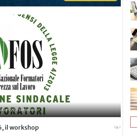
icurezza sul lavoro.
, il workshop
0