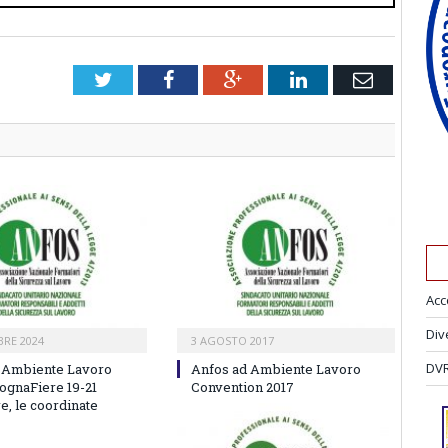
Twitter
Facebook
Google+
LinkedIn
Email
Acc
Div
RE 2024
3 AGOSTO 2017
DVR
 Ambiente Lavoro
Anfos ad Ambiente Lavoro
lognaFiere 19-21
Convention 2017
, le coordinate