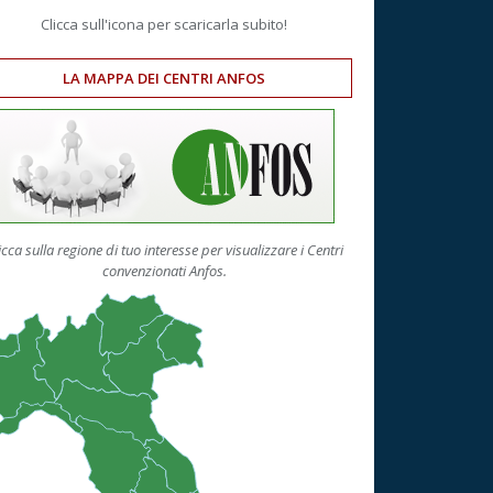
Clicca sull'icona per scaricarla subito!
LA MAPPA DEI CENTRI ANFOS
icca sulla regione di tuo interesse per visualizzare i Centri
convenzionati Anfos.