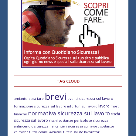
TAG CLOUD
brevi
eventi sicurezza sul lavoro
amianto cosa fare
lavoro
formazione sicurezza sul lavoro
morti
infortuni sul lavoro
normativa sicurezza sul lavoro
rischi
bianche
sicurezza sul lavoro
rischi sostanze pericolose
sicurezza
antincendio
sicurezza sul lavoro
sicurezza nei cantieri
sostanze
tutela salute lavoratori
chimiche
tutela donne lavoratrici