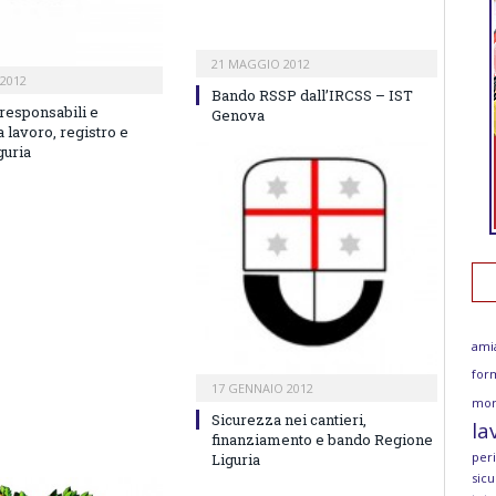
21 MAGGIO 2012
2012
Bando RSSP dall’IRCSS – IST
responsabili e
Genova
 lavoro, registro e
guria
ami
for
17 GENNAIO 2012
mor
Sicurezza nei cantieri,
la
finanziamento e bando Regione
per
Liguria
sicu