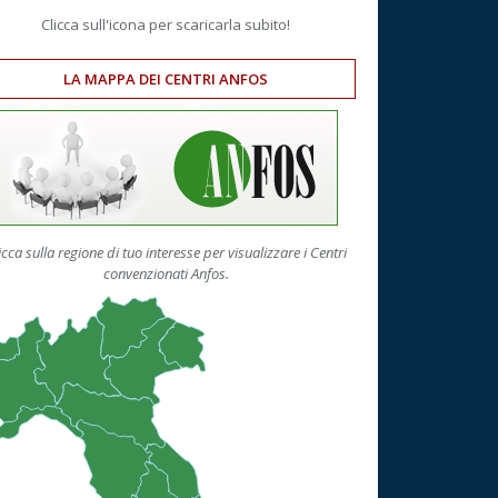
Clicca sull'icona per scaricarla subito!
LA MAPPA DEI CENTRI ANFOS
icca sulla regione di tuo interesse per visualizzare i Centri
convenzionati Anfos.