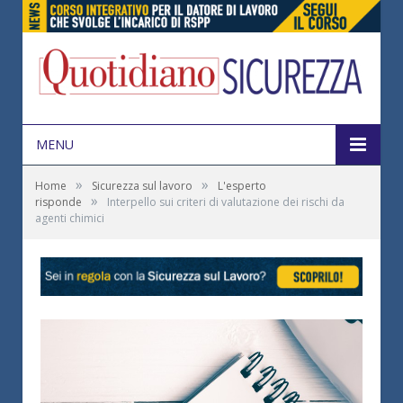
MENU
»
»
Home
Sicurezza sul lavoro
L'esperto
»
risponde
Interpello sui criteri di valutazione dei rischi da
agenti chimici