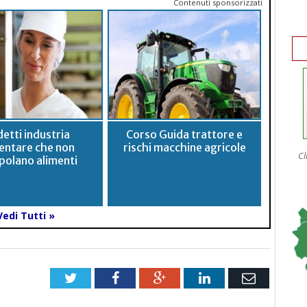
Contenuti sponsorizzati
etti industria
Corso Guida trattore e
entare che non
rischi macchine agricole
Cl
polano alimenti
Vedi Tutti »
Twitter
Facebook
Google+
LinkedIn
Email