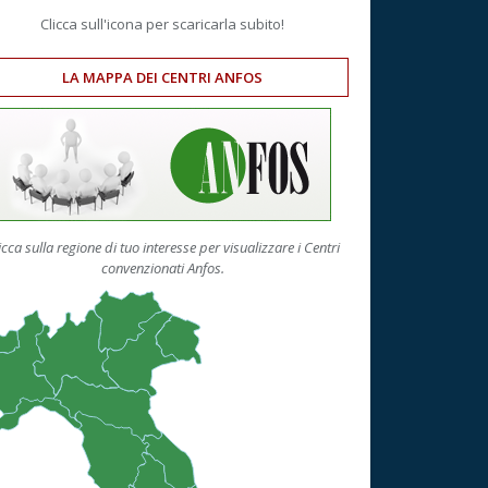
Clicca sull'icona per scaricarla subito!
LA MAPPA DEI CENTRI ANFOS
icca sulla regione di tuo interesse per visualizzare i Centri
convenzionati Anfos.