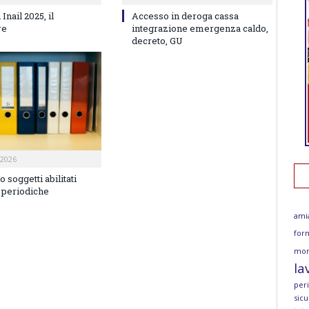
Inail 2025, il
Accesso in deroga cassa
re
integrazione emergenza caldo,
decreto, GU
2026
o soggetti abilitati
e periodiche
ami
for
mor
la
per
sicu