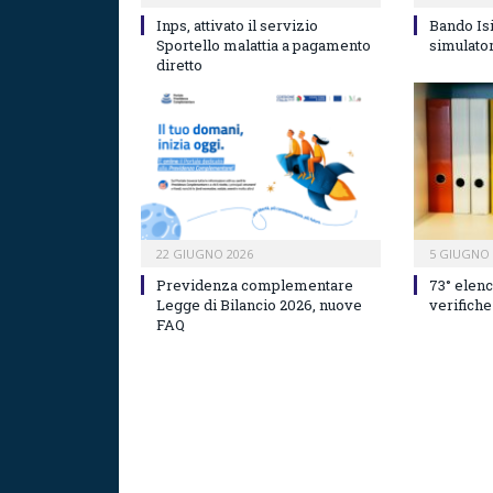
Inps, attivato il servizio
Bando Isi 
Sportello malattia a pagamento
simulato
diretto
22 GIUGNO 2026
5 GIUGNO 
Previdenza complementare
73° elenc
Legge di Bilancio 2026, nuove
verifich
FAQ