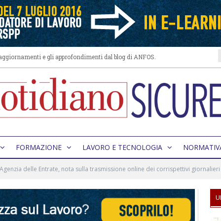
i aggiornamenti e gli approfondimenti dal blog di ANFOS.
FORMAZIONE
LAVORO E TECNOLOGIA
NORMATIV
Agenzia delle Entrate, nota sulla trasmissione online dei corrispettivi giornalieri
U