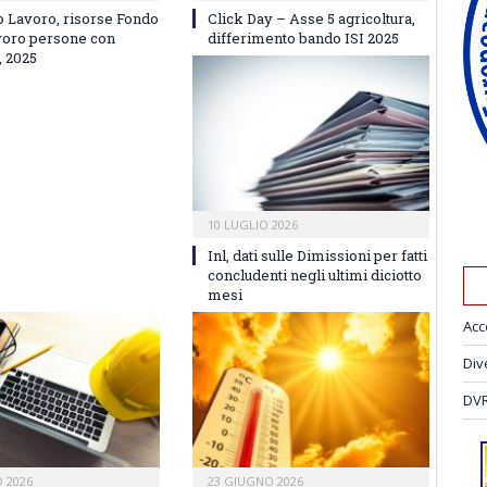
o Lavoro, risorse Fondo
Click Day – Asse 5 agricoltura,
avoro persone con
differimento bando ISI 2025
, 2025
10 LUGLIO 2026
Inl, dati sulle Dimissioni per fatti
concludenti negli ultimi diciotto
mesi
Acc
Div
DVR
 2026
23 GIUGNO 2026