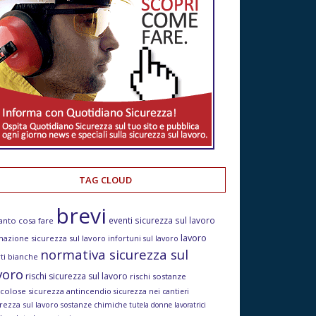
TAG CLOUD
brevi
eventi sicurezza sul lavoro
anto cosa fare
lavoro
mazione sicurezza sul lavoro
infortuni sul lavoro
normativa sicurezza sul
ti bianche
voro
rischi sicurezza sul lavoro
rischi sostanze
icolose
sicurezza antincendio
sicurezza nei cantieri
rezza sul lavoro
sostanze chimiche
tutela donne lavoratrici