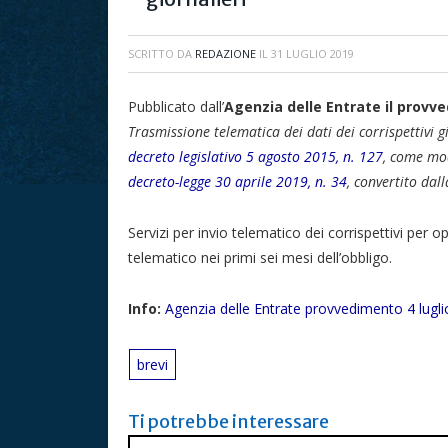
SCRITTO DA
REDAZIONE
IL
31 LUGLIO 2019
Pubblicato dall’
Agenzia delle Entrate il provve
Trasmissione telematica dei dati dei corrispettivi gio
decreto legislativo 5 agosto 2015, n. 127
, come mod
decreto-legge 30 aprile 2019, n. 34
, convertito dal
Servizi per invio telematico dei corrispettivi per op
telematico nei primi sei mesi dell’obbligo.
Info:
Agenzia delle Entrate provvedimento 4 lugl
brevi
Ti potrebbe interessare