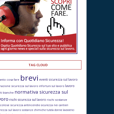
TAG CLOUD
brevi
eventi sicurezza sul lavoro
anto cosa fare
lavoro
mazione sicurezza sul lavoro
infortuni sul lavoro
normativa sicurezza sul
ti bianche
voro
rischi sicurezza sul lavoro
rischi sostanze
icolose
sicurezza antincendio
sicurezza nei cantieri
rezza sul lavoro
sostanze chimiche
tutela donne lavoratrici