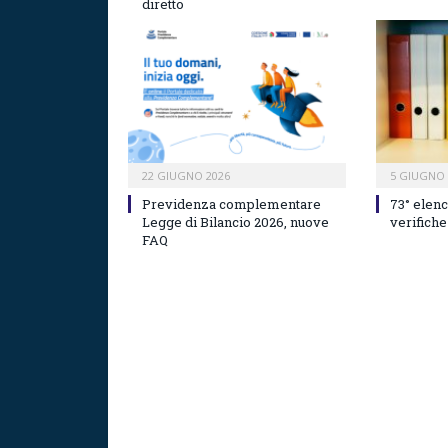
diretto
22 GIUGNO 2026
5 GIUGNO 
Previdenza complementare
73° elenc
Legge di Bilancio 2026, nuove
verifich
FAQ