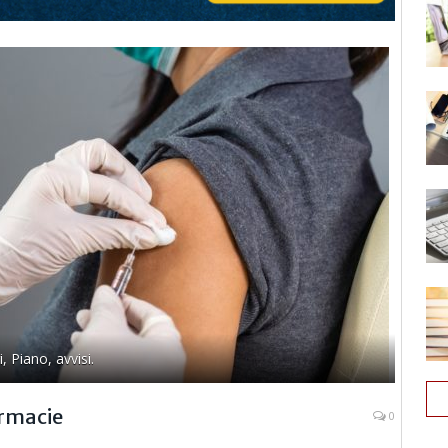
 Piano, avvisi.
armacie
0