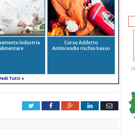
namento industria
Corso Addetto
alimentare
Antincendio rischio basso
Cl
Vedi Tutti »
Twitter
Facebook
Google+
LinkedIn
Email