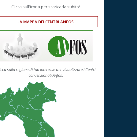
Clicca sull'icona per scaricarla subito!
LA MAPPA DEI CENTRI ANFOS
icca sulla regione di tuo interesse per visualizzare i Centri
convenzionati Anfos.