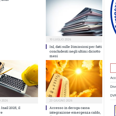
10 LUGLIO 2026
Inl, dati sulle Dimissioni per fatti
concludenti negli ultimi diciotto
mesi
Acc
Div
DVR
 2026
23 GIUGNO 2026
Inail 2025, il
Accesso in deroga cassa
re
integrazione emergenza caldo,