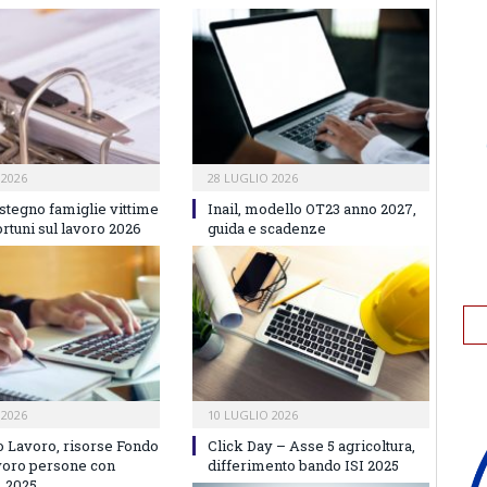
 2026
28 LUGLIO 2026
stegno famiglie vittime
Inail, modello OT23 anno 2027,
ortuni sul lavoro 2026
guida e scadenze
 2026
10 LUGLIO 2026
o Lavoro, risorse Fondo
Click Day – Asse 5 agricoltura,
avoro persone con
differimento bando ISI 2025
, 2025