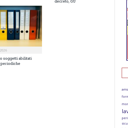
decreto, GU
2026
o soggetti abilitati
e periodiche
ami
for
mor
la
per
sicu